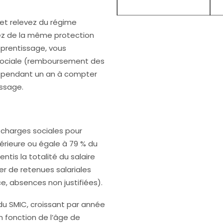
 et relevez du régime
iez de la même protection
apprentissage, vous
 sociale (remboursement des
) pendant un an à compter
issage.
de charges sociales pour
férieure ou égale à 79 % du
tis la totalité du salaire
er de retenues salariales
e, absences non justifiées).
du SMIC, croissant par année
n fonction de l’âge de